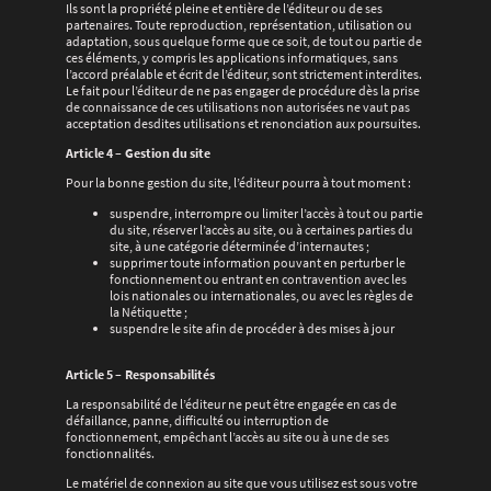
Ils sont la propriété pleine et entière de l’éditeur ou de ses
partenaires. Toute reproduction, représentation, utilisation ou
adaptation, sous quelque forme que ce soit, de tout ou partie de
ces éléments, y compris les applications informatiques, sans
l’accord préalable et écrit de l’éditeur, sont strictement interdites.
Le fait pour l’éditeur de ne pas engager de procédure dès la prise
de connaissance de ces utilisations non autorisées ne vaut pas
acceptation desdites utilisations et renonciation aux poursuites.
Article 4 – Gestion du site
Pour la bonne gestion du site, l’éditeur pourra à tout moment :
suspendre, interrompre ou limiter l’accès à tout ou partie
du site, réserver l’accès au site, ou à certaines parties du
site, à une catégorie déterminée d’internautes ;
supprimer toute information pouvant en perturber le
fonctionnement ou entrant en contravention avec les
lois nationales ou internationales, ou avec les règles de
la Nétiquette ;
suspendre le site afin de procéder à des mises à jour
Article 5 – Responsabilités
La responsabilité de l’éditeur ne peut être engagée en cas de
défaillance, panne, difficulté ou interruption de
fonctionnement, empêchant l’accès au site ou à une de ses
fonctionnalités.
Le matériel de connexion au site que vous utilisez est sous votre