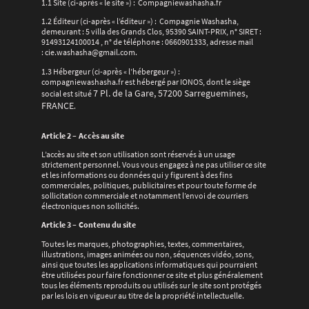
1.1 Site (ci-après « le site ») : Compagniewashasha.fr
1.2 Éditeur (ci-après « l’éditeur ») : Compagnie Washasha,
demeurant : 5 villa des Grands Clos, 95390 SAINT-PRIX, n° SIRET :
91493124100014
, n° de téléphone : 0660901333, adresse mail
: cie.washasha@gmail.com.
1.3 Hébergeur (ci-après « l’hébergeur ») :
compagniewashasha.fr est hébergé par IONOS, dont le siège
7 Pl. de la Gare, 57200 Sarreguemines,
social est situé
FRANCE
.
Article 2 – Accès au site
L’accès au site et son utilisation sont réservés à un usage
strictement personnel. Vous vous engagez à ne pas utiliser ce site
et les informations ou données qui y figurent à des fins
commerciales, politiques, publicitaires et pour toute forme de
sollicitation commerciale et notamment l’envoi de courriers
électroniques non sollicités.
Article 3 – Contenu du site
Toutes les marques, photographies, textes, commentaires,
illustrations, images animées ou non, séquences vidéo, sons,
ainsi que toutes les applications informatiques qui pourraient
être utilisées pour faire fonctionner ce site et plus généralement
tous les éléments reproduits ou utilisés sur le site sont protégés
par les lois en vigueur au titre de la propriété intellectuelle.