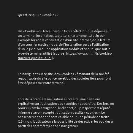
Qu’est-ce qu’un « cookie » ?
Un « Cookie » ou traceur est un fichier électronique déposé sur
un terminal (ordinateur, tablette, smartphone,…) et lu par
exemple lors de la consultation d’un site internet, de la lecture
d’un courrier électronique, de l’installation ou de l’utilisation
d’un logiciel ou d’une application mobile et ce quel que soit le
type de terminal utilisé (source :
https://www.cnil.fr/fr/cookies-
traceurs-que-dit-la-loi
).
En naviguant sur ce site, des « cookies » émanant de la société
responsable du site concerné et/ou des sociétés tiers pourront
être déposés sur votre terminal.
Lors de la première navigation sur ce site, une bannière
explicative sur l’utilisation des « cookies » apparaîtra. Dès lors, en
poursuivant la navigation, le client et/ou prospect sera réputé
informé et avoir accepté l’utilisation desdits « cookies ». Le
consentement donné sera valable pour une période de treize
(13) mois. L’utilisateur a la possibilité de désactiver les cookies à
partir des paramètres de son navigateur.