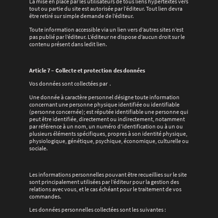
La mise en place par les utilisateurs de tous liens hypertextes vers
tout ou partie du site est autorisée par l’éditeur. Tout lien devra
être retiré sur simple demande de l’éditeur.
Toute information accessible via un lien vers d’autres sites n’est
pas publié par l’éditeur. L’éditeur ne dispose d’aucun droit sur le
contenu présent dans ledit lien.
Article 7 – Collecte et protection des données
Vos données sont collectées par .
Une donnée à caractère personnel désigne toute information
concernant une personne physique identifiée ou identifiable
(personne concernée); est réputée identifiable une personne qui
peut être identifiée, directement ou indirectement, notamment
par référence à un nom, un numéro d’identification ou à un ou
plusieurs éléments spécifiques, propres à son identité physique,
physiologique, génétique, psychique, économique, culturelle ou
sociale.
Les informations personnelles pouvant être recueillies sur le site
sont principalement utilisées par l’éditeur pour la gestion des
relations avec vous, et le cas échéant pour le traitement de vos
commandes.
Les données personnelles collectées sont les suivantes :