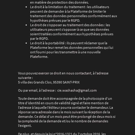
en matière de protection des données.
Le droit à la limitation du traitement : les utilisateurs
peuvent de demander à la Plateforme de limiter le
traitement des données personnelles conformément aux
hypothèses prévues par le RGPD.
Le droit de s’opposer au traitement des données : les
utilisateurs peuvent s’opposer à ce que ses données
soient traitées conformément aux hypothèses prévues
par le RGPD.
Le droit à la portabilité : ils peuvent réclamer que la
Plateforme leur remet les données personnelles qui lui
ont fourni pour les transmettre à une nouvelle
Plateforme.
Vous pouvez exercer ce droit en nous contactant, à l’adresse
suivante :
5 villa des Grands Clos, 95390 SAINT-PRIX
Ou par email, à l’adresse : cie.washasha@gmail.com
Toute demande doit être accompagnée de la photocopie d’un
titre d’identité en cours de validité signé et faire mention de
l’adresse à laquelle l’éditeur pourra contacter le demandeur. La
réponse sera adressée dans le mois suivant la réception de la
demande. Ce délai d’un mois peut être prolongé de deux mois si
la complexité de la demande et/ou le nombre de demandes
l’exigent.
De plus, et depuis la loi n°2016-1321 du 7 octobre 2016, les