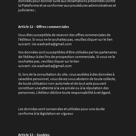
données pour donner suite aux réclamations présentées contre
la Plateforme et se conformer aux procédures administratives et
judiciaires ;
Article 12 – Offres commerciales
Vous êtes susceptible de recevoir des offres commerciales de
l’éditeur. Si vous ne le souhaitez pas, veuillez cliquer sur le lien
suivant : cie.washasha@gmail.com
Vos données sont susceptibles d’être utilisées par les partenaires
de l’éditeur à des fins de prospection commerciale, Si vous ne le
souhaitez pas, veuillez cliquer sur le lien
suivant : cie.washasha@gmail.com
Si, lors de la consultation du site, vous accédez à des données à
caractère personnel, vous devez vous abstenir de toute collecte,
de toute utilisation non autorisée et de tout acte pouvant
constituer une atteinte à la vie privée ou à la réputation des
personnes. L’éditeur décline toute responsabilité à cet égard.
Les données sont conservées et utilisées pour une durée
conforme à la législation en vigueur.
Article 13 – Cookies