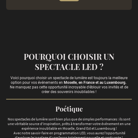
POURQUOI CHOISIR UN
SPECTACLE LED ?
Voici pourquoi choisir un spectacle de lumière est toujours la meilleure
option pour vos événements en
Moselle, en France et au Luxembourg.
Ne manquez pas cette opportunité incroyable d'éblouir vos invités et de
créer des souvenirs inoubliables !
Poétique
Nos spectacles de lumière sont bien plus que de simples performances : ils sont
une véritable source d'inspiration, prêts à transformer votre événement en une
expérience inoubliable en Moselle, Grand Est et Luxembourg !
Avec notre savoir-faire en programmation LED, vous aurez l’opportunité
d’explorer le jonglage d’une façon totalement nouvelle et captivante !