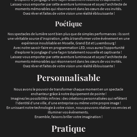
Laissez-vous emporter par cette aventure lumineuse et soyez l'architecte de
moments mémorables qui résonneront dans les cœurs de vos invités.
Osez rêver et faites de votre vision une réalité éblouissante !
Poétique
Nos spectacles de lumière sont bien plus que de simples performances : ils sont
une véritable source d'inspiration, prêts à transformer votre événement en une
expérience inoubliable en Moselle, Grand Est et Luxembourg !
Avec notre savoir-faire en programmation LED, vous aurez l’opportunité
d’explorer le jonglage d’une façon totalement nouvelle et captivante !
Laissez-vous emporter par cette aventure lumineuse et soyez l'architecte de
moments mémorables qui résonneront dans les cœurs de vos invités.
Osez rêver et faites de votre vision une réalité éblouissante !
Personnalisable
Nous avons le pouvoir de transformer chaque moment en un spectacle
enchanteur grâce à notre équipement de pointe !
Imaginez les possibilités infinies : des créations personnalisées qui reflètent
l’identité d’une ville, d’une entreprise ou même votre propre image !
En unissant notre technologie à votre vision, nous pouvons réaliser vos envies et
illuminer vos événements.
Ensemble, faisons briller votre imagination !
Pratique