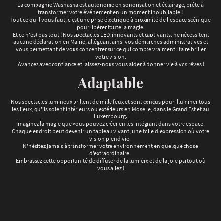
La compagnie Washasha est autonome en sonorisation et éclairage, prête à
transformer votre événement en un moment inoubliable !
Tout ce qu'il vous faut, c'est une prise électrique à proximité de l'espace scénique
pour libérer toute la magie.
Et ce n'est pas tout ! Nos spectacles LED, innovants et captivants, ne nécessitent
aucune déclaration en Mairie, allégeant ainsi vos démarches administratives et
vous permettant de vous concentrer sur ce qui compte vraiment : faire briller
votre vision.
Avancez avec confiance et laissez-nous vous aider à donner vie à vos rêves !
Adaptable
Nos spectacles lumineux brillent de mille feux et sont conçus pour illuminer tous
les lieux, qu'ils soient intérieurs ou extérieurs en Moselle, dans le Grand Est et au
Luxembourg.
Imaginez la magie que vous pouvez créer en les intégrant dans votre espace.
Chaque endroit peut devenir un tableau vivant, une toile d'expression où votre
vision prend vie.
N’hésitez jamais à transformer votre environnement en quelque chose
d’extraordinaire.
Embrassez cette opportunité de diffuser de la lumière et de la joie partout où
vous allez !